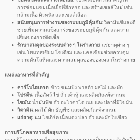
การซ่อมแซมเนื้อเยื่อที่สึกหรอ และสร้างเซลล์ใหม่ เช่น
กล้ามเนื้อ ผิวหนัง และเซลล์เลือด
สนับสนุนการทำงานของระบบภูมิคุ้มกัน
: วิตามินซีและดี
ช่วยเพิ่มความแข็งแกร่งของระบบภูมิคุ้มกัน ลดความ
เสี่ยงของการติดเชื้อ
รักษาสมดุลของระบบต่าง ๆ ในร่างกาย
: แร่ธาตุต่าง ๆ
เช่น โพแทสเซียม โซเดียม และแคลเซียมช่วยควบคุม
ความดันโลหิตและความสมดุลของของเหลวในร่างกาย
แหล่งอาหารที่สำคัญ
คาร์โบไฮเดรต
: ข้าว ขนมปัง พาสต้า ผลไม้ และผัก
โปรตีน
: เนื้อสัตว์ ไข่ ถั่ว เต้าหู้ และผลิตภัณฑ์จากนม
ไขมัน
: น้ำมันพืช ถั่ว อะโวคาโด เนย และปลาที่มีไขมัน
วิตามิน
: ผลไม้ ผัก ธัญพืช และผลิตภัณฑ์จากนม
แร่ธาตุ
: นม โยเกิร์ต เนื้อแดง ปลา ถั่ว และผักใบเขียว
การบริโภคอาหารเพื่อสุขภาพ
การบริโภคอาหารที่หลากหลายและสมดุลเป็นกุญแจสำคัญใน