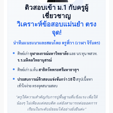
ติวสอบเข้า ม.1 กับครูผู้
เชี่ยวชาญ
วิเคราะห์ข้อสอบแม่นยำ ตรง
จุด!
นำทีมแนะแนวและสอนโดย ครูพี่วา (เวฬา จิรันดร)
ศิษย์เก่า
จุฬาลงกรณ์มหาวิทยาลัย
และ นร.ทุน พสวท.
ร.ร.มหิดลวิทยานุสรณ์
ศิษย์เก่า ม.ต้น
สาธิตวัดพระศรีมหาธาตุฯ
ประสบการณ์ติวสอบแข่งขันกว่า 18 ปี
สรุปเนื้อหา
เข้าใจง่าย ตรงจุดสนามสอบ
"ครูให้ความสำคัญกับการปูพื้นฐานที่แข็งแรง เพื่อให้
น้องๆ ไม่เพียงแต่สอบติด แต่ยังสามารถต่อยอดการ
เรียนในระดับมัธยมได้อย่างยั่งยืนค่ะ"