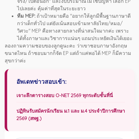
จริง/ไปต่อนอก" และงบประมาณไม่ใช่ปัญหา เลือก EP
ไปเลยค่ะ คุ้มค่าที่สุดในระยะยาว
ทีม MEP:
ถ้าเป้าหมายคือ "อยากให้ลูกมีพื้นฐานภาษาดี
กว่าเด็กทั่วไป แต่ยังเน้นสอบเข้ามหาลัยไทย/หมอ/
วิศวะ" MEP คือทางสายกลางที่น่าสนใจมากค่ะ เพราะ
ได้ทั้งภาษาและวิชาการแน่นๆ แถมประหยัดเงินได้เยอะ
ลองถามความชอบของลูกดูนะคะ ว่าเขาชอบภาษาอังกฤษ
ขนาดไหน ถ้าชอบมากก็จัด EP แต่ถ้าแค่พอได้ MEP ก็มีความ
สุขกว่าค่ะ
อัพเดทข่าวสอบเข้า:
เจาะลึกตารางสอบ O-NET 2569 ทุกระดับชั้นที่นี่
ปฏิทินรับสมัครนักเรียน ม.1 และ ม.4 ประจำปีการศึกษา
2569 (สพฐ.)