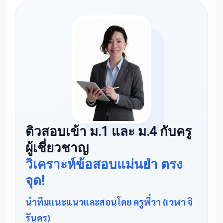
ติวสอบเข้า ม.1 และ ม.4 กับครู
ผู้เชี่ยวชาญ
วิเคราะห์ข้อสอบแม่นยำ ตรง
จุด!
นำทีมแนะแนวและสอนโดย ครูพี่วา (เวฬา จิ
รันดร)