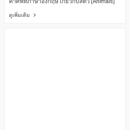
คำศัพท์ภาษาอังกฤษ เกี่ยวกับสัตว์ [Animals]
ดูเพิ่มเติม